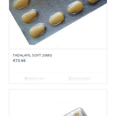
TADALAFIL SOFT 20MG
€
73.66
Add to cart
Show Details