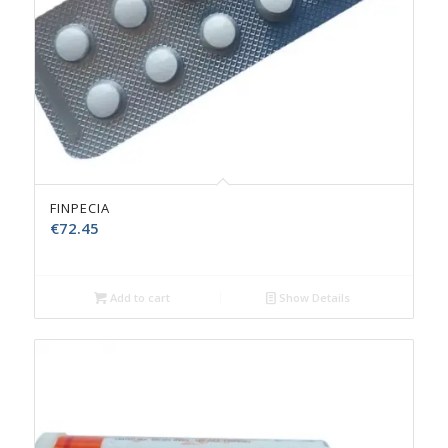
FINPECIA
€
72.45
Add to cart
Show Details