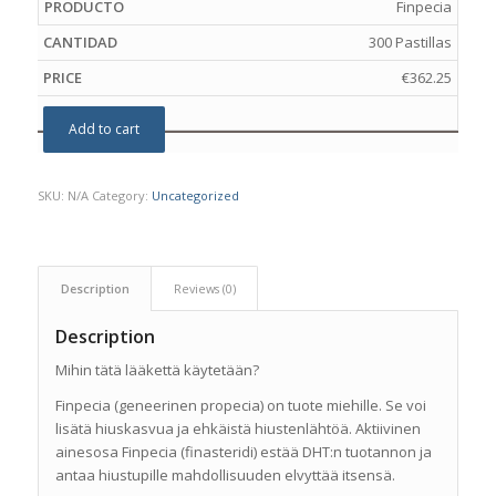
Finpecia
300 Pastillas
€
362.25
Add to cart
SKU:
N/A
Category:
Uncategorized
Description
Reviews (0)
Description
Mihin tätä lääkettä käytetään?
Finpecia (geneerinen propecia) on tuote miehille. Se voi
lisätä hiuskasvua ja ehkäistä hiustenlähtöä. Aktiivinen
ainesosa Finpecia (finasteridi) estää DHT:n tuotannon ja
antaa hiustupille mahdollisuuden elvyttää itsensä.