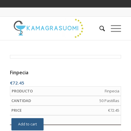
Finpecia
€
72.45
Finpecia
50 Pastillas
€
72.45
Add to cart